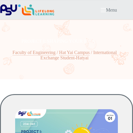
Skip
to
Menu
content
PROJECT I: SHAPING YOUR IDEA
Faculty of Engineering
/
Hat Yai Campus
/
International
Exchange Student-Hatyai