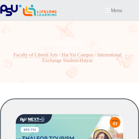
Skip
to
Menu
content
THAI FOR TOURISM
Faculty of Liberal Arts
/
Hat Yai Campus
/
International
Exchange Student-Hatyai