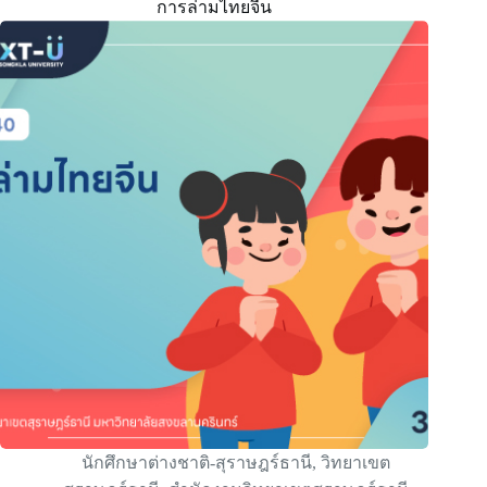
การล่ามไทยจีน
นักศึกษาต่างชาติ-สุราษฎร์ธานี
,
วิทยาเขต