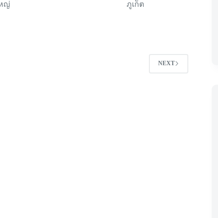
หญ่
ภูเก็ต
2
NEXT