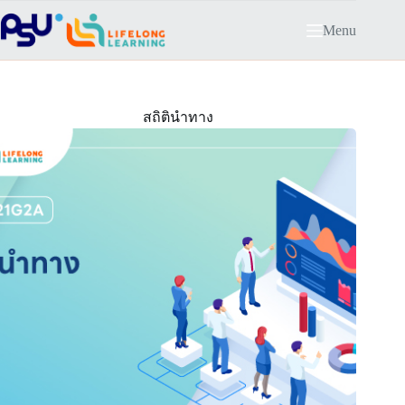
Skip
to
Menu
content
สถิตินำทาง