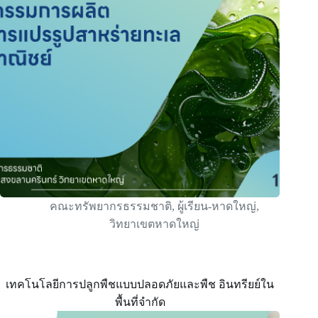
คณะทรัพยากรธรรมชาติ
,
ผู้เรียน-หาดใหญ่
,
วิทยาเขตหาดใหญ่
เทคโนโลยีการปลูกพืชแบบปลอดภัยและพืช อินทรียย์ใน
พื้นที่จํากัด