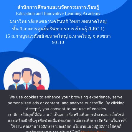
สำนักการศึกษาและนวัตกรรมการเรียนรู้
Education and Innovative Learning Academy
มหาวิทยาลัยสงขลานครินทร์ วิทยาเขตหาดใหญ่
ชั้น 9 อาคารศูนย์ทรัพยากรการเรียนรู้ (LRC 1)
15 ถ.กาญจนวณิชย์ ต.หาดใหญ่ อ.หาดใหญ่ จ.สงขลา
90110
We use cookies to enhance your browsing experience, serve
personalized ads or content, and analyze our traffic. By clicking
"Accept", you consent to our use of cookies.
EILA
เรามีการใช้คุกกี้ที่มีความจำเป็นอย่างยิ่ง หรือเพื่อการทำงานของเว็บไซต์
นโยบาย
นโยบาย
นโยบายการ
นโยบายเว็บไซต์
PSU - ©
และเครื่องมืออื่นๆ เพื่อช่วยเพิ่มประสบการณ์และเพื่อประสิทธิภาพในการ
คุกกี้
คุ้มครอง
รักษาความ
ของสำนักการ
All Right
ใช้งาน คุณสามารถศึกษารายละเอียด นโยบายแนวปฎิบัติการใช้คุกกี้
Reserved.
ข้อมูล
มั่นคง
ศึกษาและ