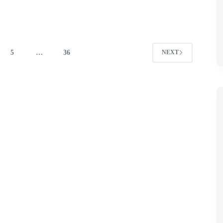
5
…
36
NEXT