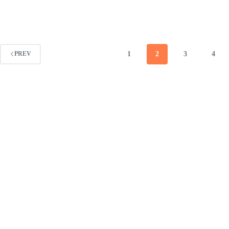
1
2
3
4
PREV