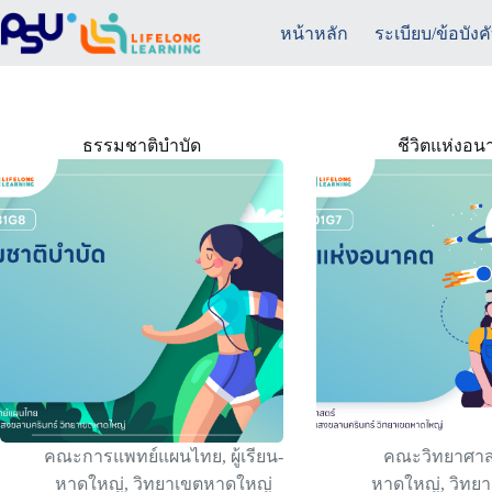
Skip
to
หน้าหลัก
ระเบียบ/ข้อบังค
content
ธรรมชาติบำบัด
ชีวิตแห่งอ
คณะการแพทย์แผนไทย
,
ผู้เรียน-
คณะวิทยาศาส
หาดใหญ่
,
วิทยาเขตหาดใหญ่
หาดใหญ่
,
วิทย