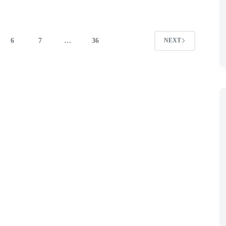
6
7
…
36
NEXT